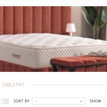
I TABLII PAT
SORT BY
SHOW
--