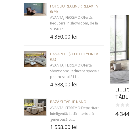
FOTOLIU RECLINER RELAX TV
(BM)
AVANTAJ FERREMO:Ofertă:
Reducere în showroom, de la
5.350 Lei...
4 350,00 lei
CANAPELE ȘI FOTOLII YONCA
(EL)
AVANTAJ FERREMO:Ofertă
Showroom: Reducere specială
pentru setul 311...
4 588,00 lei
ULUD
TĂBLI
BAZĂ ȘI TĂBLIE NANO
AVANTAJ FERREMO:Depozitare
4 344
Inteligentă: Ladă interioară
generoasă cu...
1 558,00 lei