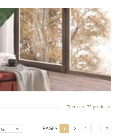
There are 73 products.
PAGES
1
2
3
...
7
12