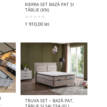
KIERRA SET BAZĂ PAT ȘI
TĂBLIE (KN)
1 910,00 lei
I
TRUVA SET – BAZĂ PAT,
.
TĂBLIE ȘI SALTEA (EL)