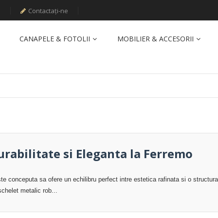
o
Contactați-ne
CANAPELE & FOTOLII
MOBILIER & ACCESORII
Durabilitate si Eleganta la Ferremo
te conceputa sa ofere un echilibru perfect intre estetica rafinata si o structura
schelet metalic rob...