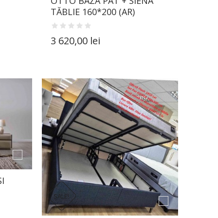
OTTO BAZĂ PAT + SIENA
TĂBLIE 160*200 (AR)
3 620,00 lei
I
SALE!