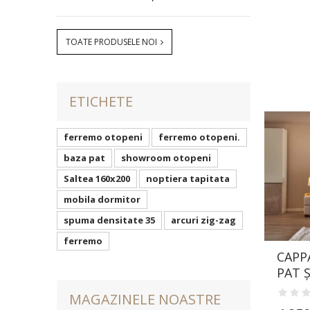
TOATE PRODUSELE NOI
ETICHETE
ferremo otopeni
ferremo otopeni.
baza pat
showroom otopeni
Saltea 160x200
noptiera tapitata
mobila dormitor
spuma densitate 35
arcuri zig-zag
ferremo
CAPP
PAT Ș
MAGAZINELE NOASTRE