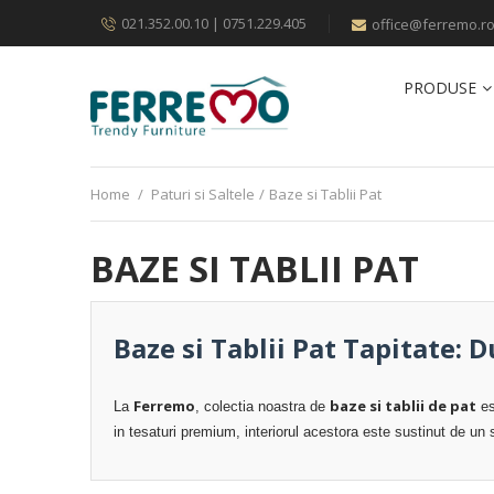
021.352.00.10 | 0751.229.405
office@ferremo.r
PRODUSE
Home
/
Paturi si Saltele
/
Baze si Tablii Pat
BAZE SI TABLII PAT
Baze si Tablii Pat Tapitate: 
Ferremo
baze si tablii de pat
La
, colectia noastra de
es
in tesaturi premium, interiorul acestora este sustinut de un 