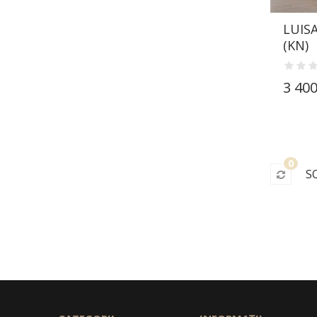
LUISA
(KN)
3 400
0
S