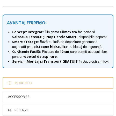
AVANTAJ FERREMO:
Concept Integrat:
Climextra
Din gama
fac parte și
Salteaua SensICE
Noptierele Smart
și
, disponibile separat.
Smart Storage:
Bază cu ladă de depozitare generoasă,
pistoane hidraulice
acționată prin
cu blocaj de siguranță.
Curățenie Facilă:
10 cm
Picioare de
care permit accesul liber
robotul de aspirare
pentru
.
Servicii:
Montaj și Transport GRATUIT
în București și Ilfov.
MORE INFO
ACCESSORIES
RECENZII