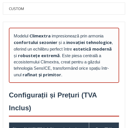
CUSTOM
Climextra
Modelul
impresionează prin armonia
confortului sezonier
inovației tehnologice
și a
,
estetică modernă
oferind un echilibru perfect între
robustețe extremă
și
. Este piesa centrală a
ecosistemului Climextra, creat pentru a găzdui
tehnologia SensICE, transformând orice spațiu într-
rafinat și primitor
unul
.
Configurații și Prețuri (TVA
Inclus)