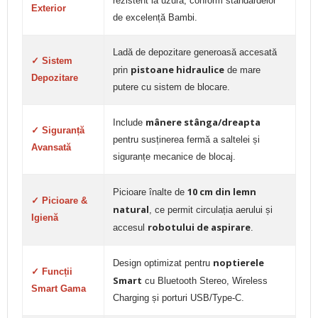
rezistent la uzură, conform standardelor
Exterior
de excelență Bambi.
Ladă de depozitare generoasă accesată
✓ Sistem
pistoane hidraulice
prin
de mare
Depozitare
putere cu sistem de blocare.
mânere stânga/dreapta
Include
✓ Siguranță
pentru susținerea fermă a saltelei și
Avansată
siguranțe mecanice de blocaj.
10 cm din lemn
Picioare înalte de
✓ Picioare &
natural
, ce permit circulația aerului și
Igienă
robotului de aspirare
accesul
.
noptierele
Design optimizat pentru
✓ Funcții
Smart
cu Bluetooth Stereo, Wireless
Smart Gama
Charging și porturi USB/Type-C.