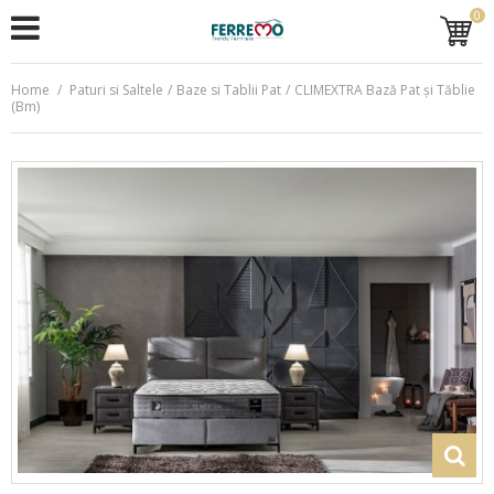
0
Home
/
Paturi si Saltele
/
Baze si Tablii Pat
/
CLIMEXTRA Bază Pat și Tăblie
(Bm)