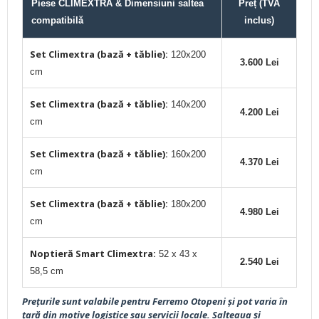
Piese CLIMEXTRA & Dimensiuni saltea
Preț (TVA
compatibilă
inclus)
Set Climextra (bază + tăblie):
120x200
3.600 Lei
cm
Set Climextra (bază + tăblie):
140x200
4.200 Lei
cm
Set Climextra (bază + tăblie):
160x200
4.370 Lei
cm
Set Climextra (bază + tăblie):
180x200
4.980 Lei
cm
Noptieră Smart Climextra:
52 x 43 x
2.540 Lei
58,5 cm
Prețurile sunt valabile pentru Ferremo Otopeni și pot varia în
țară din motive logistice sau servicii locale. Salteaua și