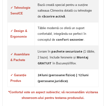
Bază creată special pentru a susține
✓ Tehnologie
salteaua Climextra dotată cu tehnologie
SensICE
răcorire activă
de
.
Tăblie modernă ce oferă un suport
✓ Design &
confortabil, integrându-se perfect în
Ergonomie
confort sezonier
conceptul de
.
pachete securizate
Livrare în
(1 tăblie,
✓ Asamblare
Montaj
2 baze). Include feronerie și
& Pachete
GRATUIT
în București/Ilfov.
24 luni (persoane fizice) | 12 luni
✓ Garanție
(persoane juridice)
Produs
.
*Confortul este un aspect subiectiv; vă recomandăm vizitarea
showroom-ului pentru testarea produsului.