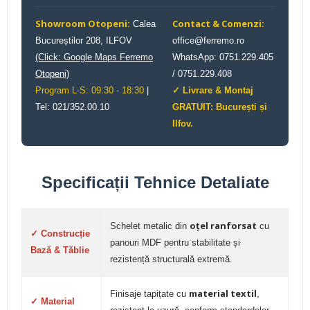
Showroom Otopeni:
Contact & Comenzi:
Calea
Bucureștilor 208, ILFOV
office@ferremo.ro
(Click: Google Maps Ferremo
WhatsApp: 0751.229.405
Otopeni)
/ 0751.229.408
Program L-S: 09:30 - 18:30
|
✓ Livrare & Montaj
Tel: 021/352.00.10
GRATUIT: București și
Ilfov.
Specificații Tehnice Detaliate
oțel ranforsat
Schelet metalic din
cu
✓ Construcție
panouri MDF pentru stabilitate și
Bază & Tăblie
rezistență structurală extremă.
material textil
Finisaje tapițate cu
,
✓ Material