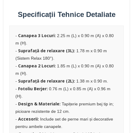
Specificații Tehnice Detaliate
Canapea 3 Locuri:
-
2.25 m (L) x 0.90 m (A) x 0.80
m (H).
Suprafață de relaxare (3L):
-
1.78 m x 0.90 m
(Sistem Relax 180°).
Canapea 2 Locuri:
-
1.85 m (L) x 0.90 m (A) x 0.80
m (H).
Suprafață de relaxare (2L):
-
1.38 m x 0.90 m.
Fotoliu Berjer:
-
0.76 m (L) x 0.85 m (A) x 0.96 m
(H).
Design & Materiale:
-
Tapițerie premium bej tip in;
picioare rezistente de 12 cm.
Accesorii:
-
Include set de perne mari și decorative
pentru ambele canapele.