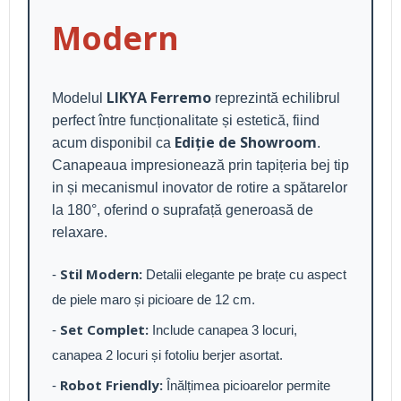
Modern
LIKYA Ferremo
Modelul
reprezintă echilibrul
perfect între funcționalitate și estetică, fiind
Ediție de Showroom
acum disponibil ca
.
Canapeaua impresionează prin tapițeria bej tip
in și mecanismul inovator de rotire a spătarelor
la 180°, oferind o suprafață generoasă de
relaxare.
Stil Modern:
-
Detalii elegante pe brațe cu aspect
de piele maro și picioare de 12 cm.
Set Complet:
-
Include canapea 3 locuri,
canapea 2 locuri și fotoliu berjer asortat.
Robot Friendly:
-
Înălțimea picioarelor permite