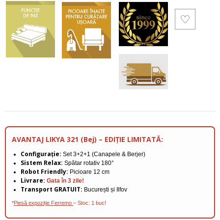
AVANTAJ LIKYA 321 (Bej) – EDIȚIE LIMITATĂ:
Configurație:
Set 3+2+1 (Canapele & Berjer)
Sistem Relax:
Spătar rotativ 180°
Robot Friendly:
Picioare 12 cm
Livrare:
Gata în 3 zile!
Transport GRATUIT:
București și Ilfov
*
Piesă expoziție Ferremo
– Stoc: 1 buc!