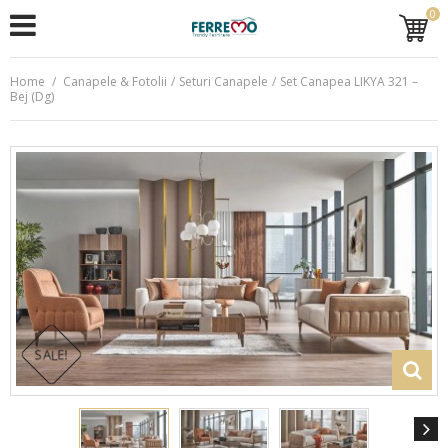
0
Home
/
Canapele & Fotolii
/
Seturi Canapele
/
Set Canapea LIKYA 321 –
Bej (Dg)
SALE!