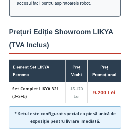
accesul facil pentru aspiratoarele robot.
Prețuri Ediție Showroom LIKYA
(TVA Inclus)
Element Set LIKYA
Preț
Preț
Ferremo
Vechi
Promoțional
Set Complet LIKYA 321
15.170
9.200 Lei
(3+2+B)
Lei
* Setul este configurat special ca piesă unică de
expoziție pentru livrare imediată.