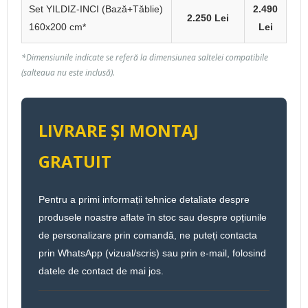
Set YILDIZ-INCI (Bază+Tăblie)
2.490
2.250 Lei
160x200 cm*
Lei
*Dimensiunile indicate se referă la dimensiunea saltelei compatibile
(salteaua nu este inclusă).
LIVRARE ȘI MONTAJ
GRATUIT
Pentru a primi informații tehnice detaliate despre
produsele noastre aflate în stoc sau despre opțiunile
de personalizare prin comandă, ne puteți contacta
prin WhatsApp (vizual/scris) sau prin e-mail, folosind
datele de contact de mai jos.