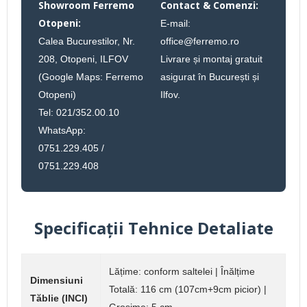
Showroom Ferremo
Contact & Comenzi:
Otopeni:
E-mail:
Calea Bucurestilor, Nr.
office@ferremo.ro
208, Otopeni, ILFOV
Livrare și montaj gratuit
(Google Maps: Ferremo
asigurat în București și
Otopeni)
Ilfov.
Tel: 021/352.00.10
WhatsApp:
0751.229.405 /
0751.229.408
Specificații Tehnice Detaliate
Lățime: conform saltelei | Înălțime
Dimensiuni
Totală: 116 cm (107cm+9cm picior) |
Tăblie (INCI)