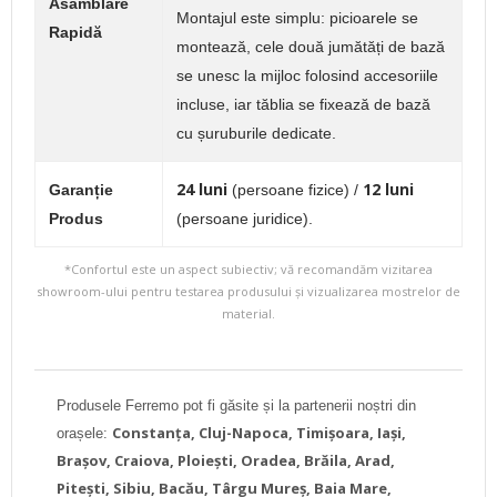
Asamblare
Montajul este simplu: picioarele se
Rapidă
montează, cele două jumătăți de bază
se unesc la mijloc folosind accesoriile
incluse, iar tăblia se fixează de bază
cu șuruburile dedicate.
24 luni
12 luni
Garanție
(persoane fizice) /
Produs
(persoane juridice).
*Confortul este un aspect subiectiv; vă recomandăm vizitarea
showroom-ului pentru testarea produsului și vizualizarea mostrelor de
material.
Produsele Ferremo pot fi găsite și la partenerii noștri din
Constanța, Cluj-Napoca, Timișoara, Iași,
orașele:
Brașov, Craiova, Ploiești, Oradea, Brăila, Arad,
Pitești, Sibiu, Bacău, Târgu Mureș, Baia Mare,