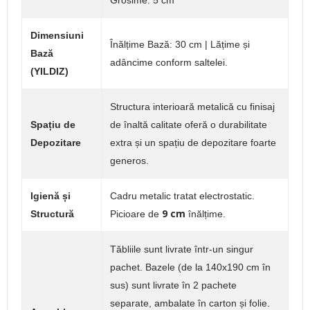
Grosime: 5 cm
Dimensiuni
Înălțime Bază: 30 cm | Lățime și
Bază
adâncime conform saltelei.
(YILDIZ)
Structura interioară metalică cu finisaj
Spațiu de
de înaltă calitate oferă o durabilitate
Depozitare
extra și un spațiu de depozitare foarte
generos.
Igienă și
Cadru metalic tratat electrostatic.
9 cm
Structură
Picioare de
înălțime.
Tăbliile sunt livrate într-un singur
pachet. Bazele (de la 140x190 cm în
sus) sunt livrate în 2 pachete
separate, ambalate în carton și folie.