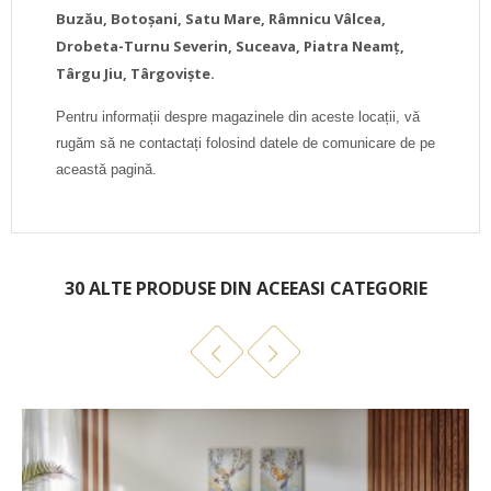
Buzău, Botoșani, Satu Mare, Râmnicu Vâlcea,
Drobeta-Turnu Severin, Suceava, Piatra Neamț,
Târgu Jiu, Târgoviște.
Pentru informații despre magazinele din aceste locații, vă
rugăm să ne contactați folosind datele de comunicare de pe
această pagină.
Cartela Materiale Fn-D
30 ALTE PRODUSE DIN ACEEASI CATEGORIE
DOWNLOAD (288.95K)
Cartela Materiale Fn-E
DOWNLOAD (274.34K)
Fn text. A