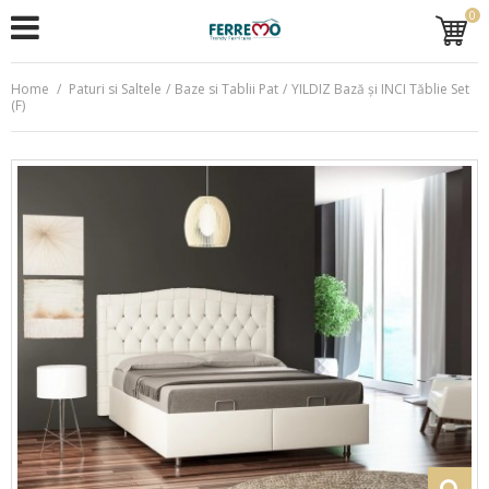
0
Home
/
Paturi si Saltele
/
Baze si Tablii Pat
/
YILDIZ Bază și INCI Tăblie Set
(F)